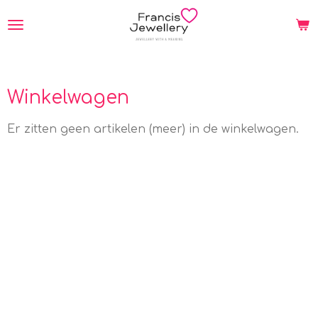
Ga
direct
naar
de
hoofdinhoud
Winkelwagen
Er zitten geen artikelen (meer) in de winkelwagen.