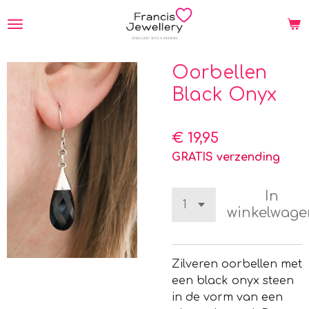
Ga
direct
naar
de
Oorbellen
hoofdinhoud
Black Onyx
€ 19,95
GRATIS verzending
In
winkelwage
Zilveren oorbellen met
een black onyx steen
in de vorm van een