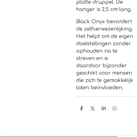
platte druppel. De
hanger is 2,5 cm lang.
Black Onyx bevordert
de zelfverwezenlijking.
Het helpt om de eigen
doelstellingen zonder
ophouden na te
streven en is
daardoor bijzonder
geschikt voor mensen
die zich te gemakkelijk
laten beïnvloeden.
D
D
S
D
e
e
h
e
l
e
a
l
e
l
r
e
n
e
n