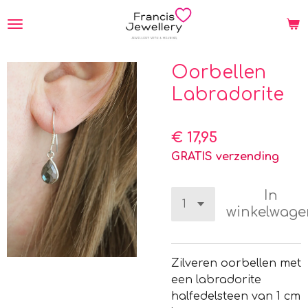
Ga
direct
naar
de
Oorbellen
hoofdinhoud
Labradorite
€ 17,95
GRATIS verzending
In
winkelwage
Zilveren oorbellen met
een labradorite
halfedelsteen van 1 cm