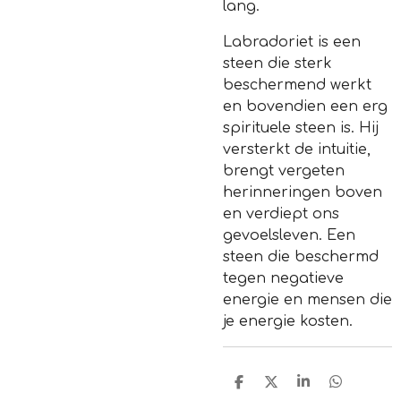
lang.
Labradoriet is een
steen die sterk
beschermend werkt
en bovendien een erg
spirituele steen is. Hij
versterkt de intuitie,
brengt vergeten
herinneringen boven
en verdiept ons
gevoelsleven. Een
steen die beschermd
tegen negatieve
energie en mensen die
je energie kosten.
D
D
S
D